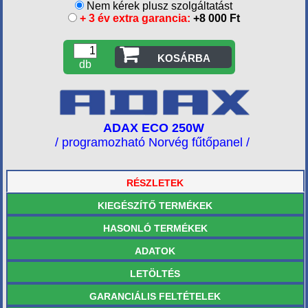
Nem kérek plusz szolgáltatást
+ 3 év extra garancia:
+8 000 Ft
KOSÁRBA
db
ADAX ECO 250W
/ programozható Norvég fűtőpanel /
RÉSZLETEK
KIEGÉSZÍTŐ TERMÉKEK
HASONLÓ TERMÉKEK
ADATOK
LETÖLTÉS
GARANCIÁLIS FELTÉTELEK