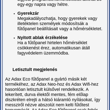
egy-egy napra vagy hétre.
Gyerekzár
Megakadályozhatja, hogy gyerekek vagy
illetéktelen személyek módosítsák a
fűtőpanel beállításait vagy a hőmérsékletet.
Nyitott ablak érzékelése
Ha a fűtőpanel hirtelen hőmérséklet
csökkenést érez, automatikusan átáll
fagyvédelem üzemmódba.
Letisztult megjelenés
Az Adax Eco fűtőpanel a gyártó másik két
termékéhez, az Adax Neo-hoz és Adax Wifi-hez
hasonlóan letisztult külsővel rendelkezik. A
lekerített, durva élektől mentes, fém előlap
diszkréten elrejti a hátsó kiáramló nyílásokat, így
messziről nézve abszolút nem kelti fűtőtest
benyomását.
Az Adax Eco fűtőpanel csak fehér