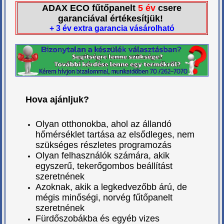
ADAX ECO fűtőpanelt
5 év
csere
garanciával értékesítjük!
+ 3 év extra garancia vásárolható
Hova ajánljuk?
Olyan otthonokba, ahol az állandó
hőmérséklet tartása az elsődleges, nem
szükséges részletes programozás
Olyan felhasználók számára, akik
egyszerű, tekerőgombos beállítást
szeretnének
Azoknak, akik a legkedvezőbb árú, de
mégis minőségi, norvég fűtőpanelt
szeretnének
Fürdőszobákba és egyéb vizes