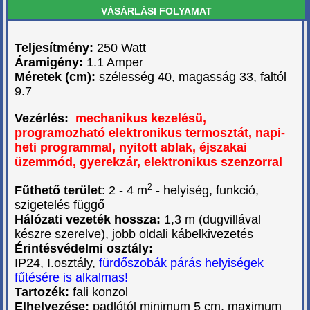
VÁSÁRLÁSI FOLYAMAT
Teljesítmény:
250 Watt
Áramigény:
1.1 Amper
Méretek (cm):
szélesség 40, magasság 33, faltól
9.7
Vezérlés:
mechanikus kezelésü,
programozható elektronikus termosztát, napi-
heti programmal, nyitott ablak, éjszakai
üzemmód, gyerekzár, elektronikus szenzorral
2
Fűthető terület
: 2 - 4 m
- helyiség, funkció,
szigetelés függő
Hálózati vezeték hossza:
1,3 m (dugvillával
készre szerelve), jobb oldali kábelkivezetés
Érintésvédelmi osztály:
IP24, I.osztály,
fürdőszobák párás helyiségek
fűtésére is alkalmas!
Tartozék:
fali konzol
Elhelyezése:
padlótól minimum 5 cm, maximum