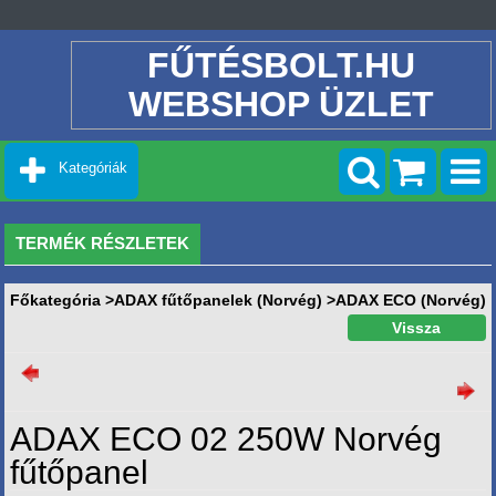
FŰTÉSBOLT.HU
WEBSHOP ÜZLET
Kategóriák
TERMÉK RÉSZLETEK
Főkategória
>
ADAX fűtőpanelek (Norvég)
>
ADAX ECO (Norvég)
ADAX ECO 02 250W Norvég
fűtőpanel