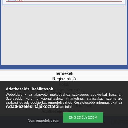
Termékek
Regisztráció
Kosár
Adatkezelési beállítások
Részletes keresés
Profil
Weboldalunk az alapvető működéshez szükséges cookie-kat használ.
Szélesebb körű funkcionalitáshoz (marketing, statisztika, személyre
Információk
szabás) egyéb cookie-kat engedélyezhet. Részletesebb információkat az
Általános szerződési feltételek
Adatkezelési tájékoztató
ban talál.
Adatkezelési tájékoztató
Nem engedélyezem