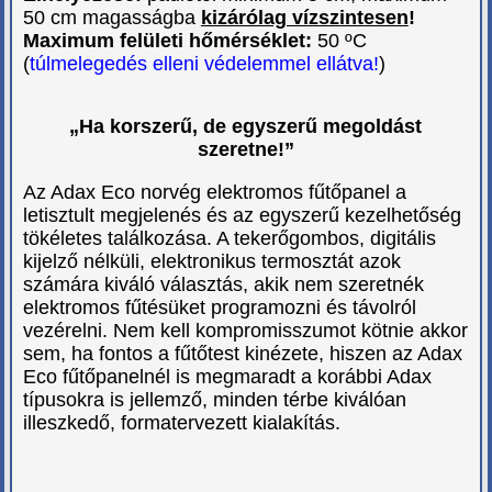
50 cm magasságba
kizárólag vízszintesen
!
Maximum felületi hőmérséklet:
50 ºC
(
túlmelegedés elleni védelemmel ellátva!
)
„Ha korszerű, de egyszerű megoldást
szeretne!”
Az Adax Eco norvég elektromos fűtőpanel a
letisztult megjelenés és az egyszerű kezelhetőség
tökéletes találkozása. A tekerőgombos, digitális
kijelző nélküli, elektronikus termosztát azok
számára kiváló választás, akik nem szeretnék
elektromos fűtésüket programozni és távolról
vezérelni. Nem kell kompromisszumot kötnie akkor
sem, ha fontos a fűtőtest kinézete, hiszen az Adax
Eco fűtőpanelnél is megmaradt a korábbi Adax
típusokra is jellemző, minden térbe kiválóan
illeszkedő, formatervezett kialakítás.