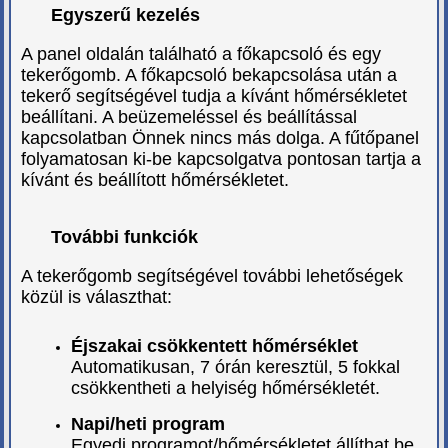
Egyszerű kezelés
A panel oldalán található a főkapcsoló és egy
tekerőgomb. A főkapcsoló bekapcsolása után a
tekerő segítségével tudja a kívánt hőmérsékletet
beállítani. A beüzemeléssel és beállítással
kapcsolatban Önnek nincs más dolga. A fűtőpanel
folyamatosan ki-be kapcsolgatva pontosan tartja a
kívánt és beállított hőmérsékletet.
További funkciók
A tekerőgomb segítségével további lehetőségek
közül is választhat:
Éjszakai csökkentett hőmérséklet
Automatikusan, 7 órán keresztül, 5 fokkal
csökkentheti a helyiség hőmérsékletét.
Napi/heti program
Egyedi programot/hőmérsékletet állíthat be